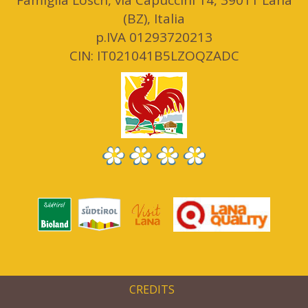
Famiglia Lösch, via Capuccini 14, 39011 Lana
(BZ), Italia
p.IVA 01293720213
CIN: IT021041B5LZOQZADC
CREDITS